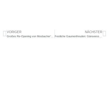
VORIGER
NÄCHSTER
Großes Re-Opening
von Mosbacher’s im Oktober
Festliche Gaumenfreuden:
Gänseessen zur Adventszeit im Mosbacher’s